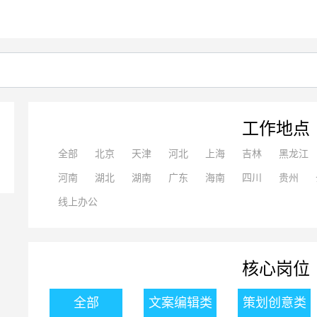
工作地点
全部
北京
天津
河北
上海
吉林
黑龙江
河南
湖北
湖南
广东
海南
四川
贵州
线上办公
核心岗位
全部
文案编辑类
策划创意类