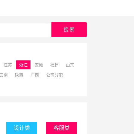
搜 索
江苏
浙江
安徽
福建
山东
云南
陕西
广西
公司分配
设计类
客服类