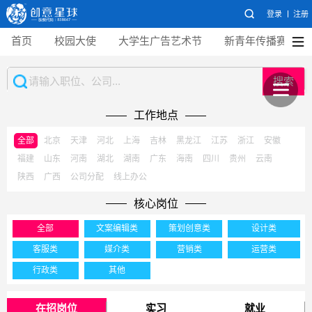
登录
注册
首页
校园大使
大学生广告艺术节
新青年传播赛
搜索
工作地点
全部
北京
天津
河北
上海
吉林
黑龙江
江苏
浙江
安徽
福建
山东
河南
湖北
湖南
广东
海南
四川
贵州
云南
陕西
广西
公司分配
线上办公
核心岗位
全部
文案编辑类
策划创意类
设计类
客服类
媒介类
营销类
运营类
行政类
其他
在招岗位
实习
就业