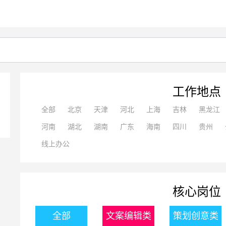
工作地点
全部
北京
天津
河北
上海
吉林
黑龙江
河南
湖北
湖南
广东
海南
四川
贵州
线上办公
核心岗位
全部
文案编辑类
策划创意类