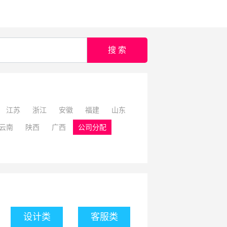
搜 索
江苏
浙江
安徽
福建
山东
云南
陕西
广西
公司分配
设计类
客服类