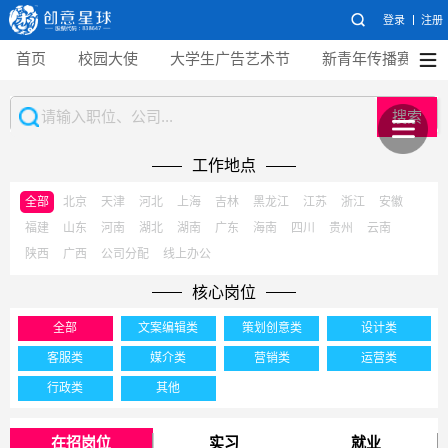
登录
注册
首页
校园大使
大学生广告艺术节
新青年传播赛
搜索
工作地点
全部
北京
天津
河北
上海
吉林
黑龙江
江苏
浙江
安徽
福建
山东
河南
湖北
湖南
广东
海南
四川
贵州
云南
陕西
广西
公司分配
线上办公
核心岗位
全部
文案编辑类
策划创意类
设计类
客服类
媒介类
营销类
运营类
行政类
其他
在招岗位
实习
就业