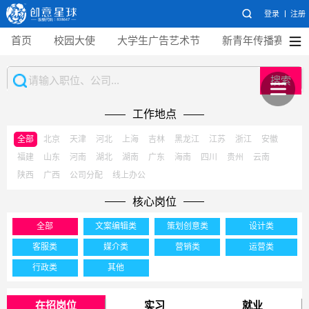
登录
注册
首页
校园大使
大学生广告艺术节
新青年传播赛
搜索
工作地点
全部
北京
天津
河北
上海
吉林
黑龙江
江苏
浙江
安徽
福建
山东
河南
湖北
湖南
广东
海南
四川
贵州
云南
陕西
广西
公司分配
线上办公
核心岗位
全部
文案编辑类
策划创意类
设计类
客服类
媒介类
营销类
运营类
行政类
其他
在招岗位
实习
就业