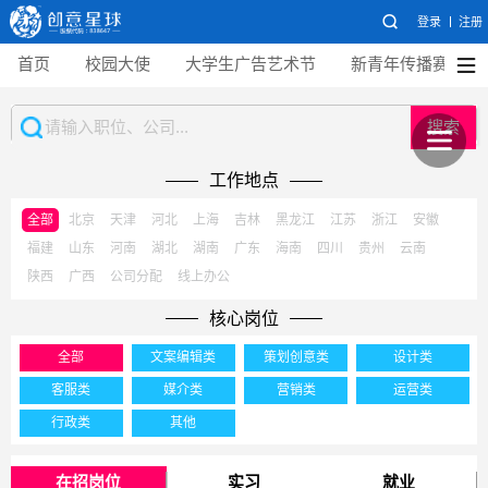
登录
注册
首页
校园大使
大学生广告艺术节
新青年传播赛
搜索
工作地点
全部
北京
天津
河北
上海
吉林
黑龙江
江苏
浙江
安徽
福建
山东
河南
湖北
湖南
广东
海南
四川
贵州
云南
陕西
广西
公司分配
线上办公
核心岗位
全部
文案编辑类
策划创意类
设计类
客服类
媒介类
营销类
运营类
行政类
其他
在招岗位
实习
就业