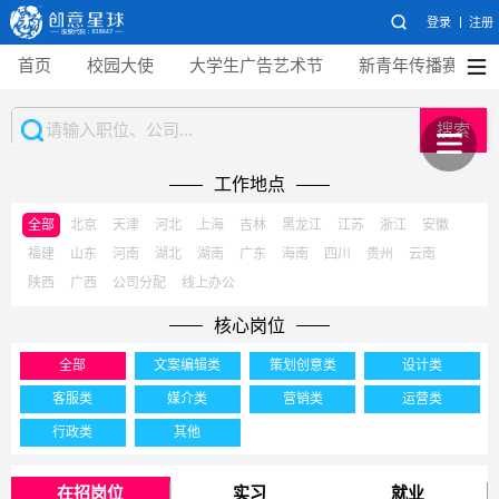
登录
注册
首页
校园大使
大学生广告艺术节
新青年传播赛
搜索
工作地点
全部
北京
天津
河北
上海
吉林
黑龙江
江苏
浙江
安徽
福建
山东
河南
湖北
湖南
广东
海南
四川
贵州
云南
陕西
广西
公司分配
线上办公
核心岗位
全部
文案编辑类
策划创意类
设计类
客服类
媒介类
营销类
运营类
行政类
其他
在招岗位
实习
就业