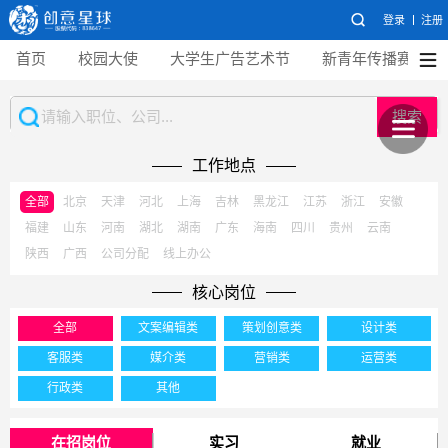
登录
注册
首页
校园大使
大学生广告艺术节
新青年传播赛
搜索
工作地点
全部
北京
天津
河北
上海
吉林
黑龙江
江苏
浙江
安徽
福建
山东
河南
湖北
湖南
广东
海南
四川
贵州
云南
陕西
广西
公司分配
线上办公
核心岗位
全部
文案编辑类
策划创意类
设计类
客服类
媒介类
营销类
运营类
行政类
其他
在招岗位
实习
就业