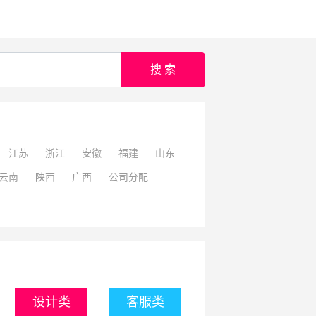
搜 索
江苏
浙江
安徽
福建
山东
云南
陕西
广西
公司分配
设计类
客服类