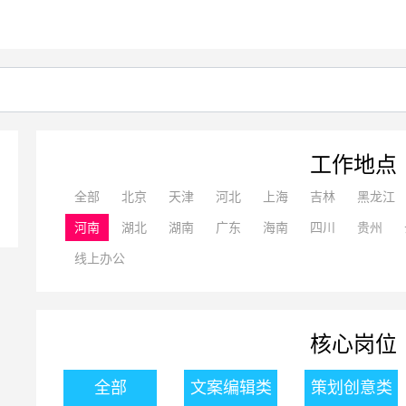
工作地点
全部
北京
天津
河北
上海
吉林
黑龙江
河南
湖北
湖南
广东
海南
四川
贵州
线上办公
核心岗位
全部
文案编辑类
策划创意类